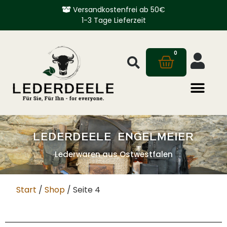
Versandkostenfrei ab 50€
1-3 Tage Lieferzeit
0
LEDERDEELE ENGELMEIER
Lederwaren aus Ostwestfalen
Start
/
Shop
/ Seite 4