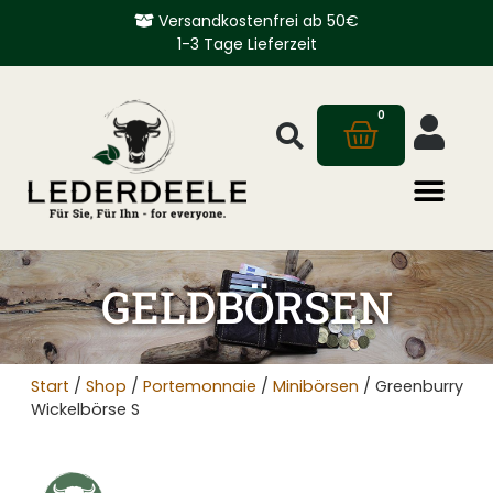
Versandkostenfrei ab 50€
1-3 Tage Lieferzeit
0
GELDBÖRSEN
Start
/
Shop
/
Portemonnaie
/
Minibörsen
/ Greenburry
Wickelbörse S