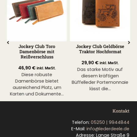
Jockey Club Toro
Jockey Club Geldbörse
Damenbörse mit
Traktor Hochformat
Reißverschluss
29,90
€
inkl. MwSt.
46,90
€
inkl. MwSt.
e
Das starke Motiv auf
F
Diese robuste
diesem kräftigen
Damenbörse bietet
Büffelleder Portemonnaie
ausreichend Platz, um
.
lässt die...
Karten und Dokumente...
Kontakt
Telefon:
05250 | 9944844
E-Mail:
info@lederdeele.de
Adresse: Lange Straße 9