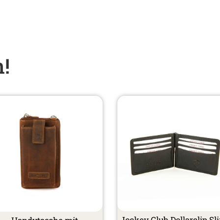
n!
Jockey Club Dollarclip Sl