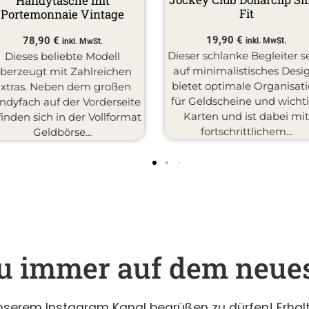
Handytasche mit
Fit
Portemonnaie Vintage
19,90
€
78,90
€
inkl. MwSt.
inkl. MwSt.
Dieser schlanke Begleiter s
Dieses beliebte Modell
auf minimalistisches Desi
berzeugt mit Zahlreichen
bietet optimale Organisat
Extras. Neben dem großen
für Geldscheine und wicht
ndyfach auf der Vorderseite
Karten und ist dabei mi
inden sich in der Vollformat
fortschrittlichem...
Geldbörse...
du immer auf dem neue
unserem Instagram Kanal begrüßen zu dürfen! Erhalte