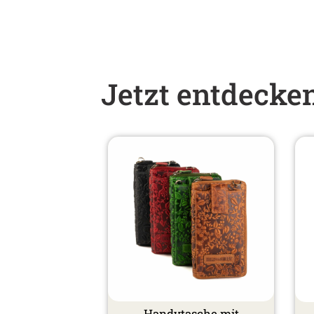
Jetzt entdecke
Damenbörse Bolt
Handytasche mit