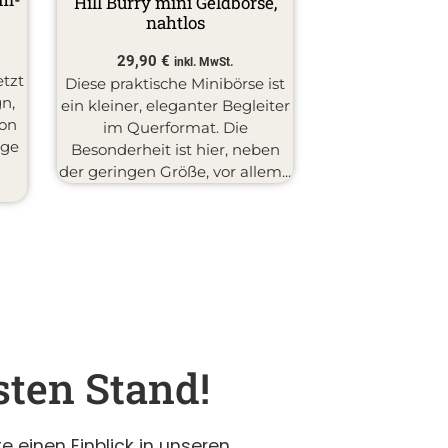
Hill Burry mini Geldbörse,
nahtlos
29,90
€
inkl. MwSt.
etzt
Diese praktische Minibörse ist
gn,
ein kleiner, eleganter Begleiter
ion
im Querformat. Die
ige
Besonderheit ist hier, neben
t
der geringen Größe, vor allem...
sten Stand!
 einen Einblick in unseren