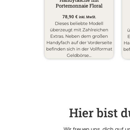
hic
Portemonnaie Floral
€
78,90
€
inkl. MwSt.
inkl. MwSt.
amenbörse aus
Dieses beliebte Modell
mleder ist mit
überzeugt mit Zahlreichen
ü
Nieten auf der
Extras. Neben dem großen
ziert. Eine ideale
Handyfach auf der Vorderseite
Ha
 beschäftigten...
befinden sich in der Vollformat
bef
Geldbörse...
Hier bist 
Wir freuen uns, dich auf 