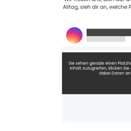
Alltag, sieh dir an, welch
Sie sehen gerade einen Platzh
Inhalt zuzugreifen, klicken Si
dabei Daten an