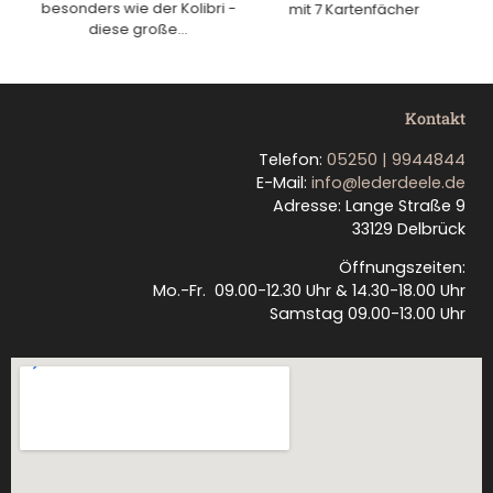
besonders wie der Kolibri -
E
.
mit 7 Kartenfächer
diese große...
Kontakt
Telefon:
05250 | 9944844
E-Mail:
info@lederdeele.de
Adresse: Lange Straße 9
33129 Delbrück
Öffnungszeiten:
Mo.-Fr. 09.00-12.30 Uhr & 14.30-18.00 Uhr
Samstag 09.00-13.00 Uhr