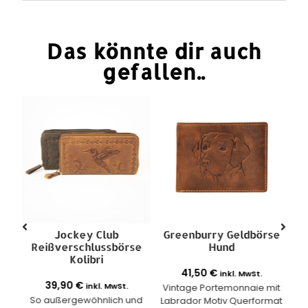
Das könnte dir auch
gefallen..
e
Jockey Club
Greenburry Geldbörse
Reißverschlussbörse
Hund
Kolibri
41,50
€
inkl. MwSt.
39,90
€
inkl. MwSt.
ie
Vintage Portemonnaie mit
So außergewöhnlich und
Exk
t 15
Labrador Motiv Querformat