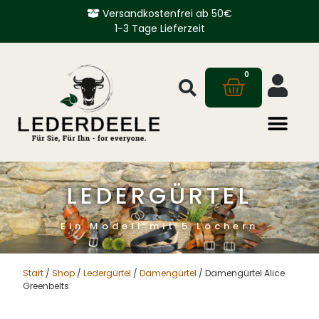
Versandkostenfrei ab 50€
1-3 Tage Lieferzeit
0
LEDERGÜRTEL
Ein Modell mit 5 Löchern
Start
/
Shop
/
Ledergürtel
/
Damengürtel
/ Damengürtel Alice
Greenbelts