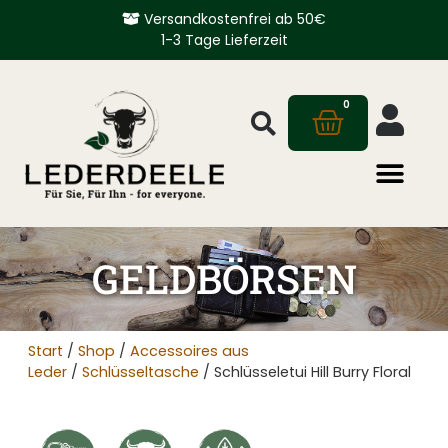
Versandkostenfrei ab 50€
1-3 Tage Lieferzeit
0
GELDBÖRSEN
Start
/
Shop
/
Accessoires aus
Leder
/
Schlüsseltasche
/ Schlüsseletui Hill Burry Floral