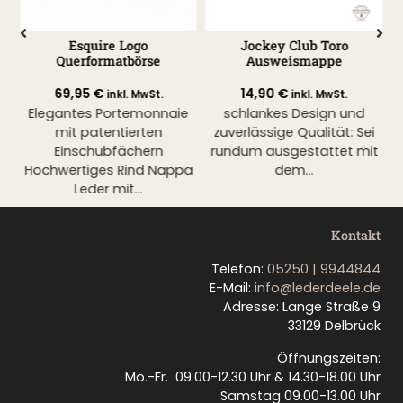
y
Esquire Logo
Jockey Club Toro
J
Querformatbörse
Ausweismappe
69,95
€
14,90
€
inkl. MwSt.
inkl. MwSt.
e
Elegantes Portemonnaie
schlankes Design und
s
n
mit patentierten
zuverlässige Qualität: Sei
Einschubfächern
rundum ausgestattet mit
Hochwertiges Rind Nappa
dem...
Leder mit...
Kontakt
Telefon:
05250 | 9944844
E-Mail:
info@lederdeele.de
Adresse: Lange Straße 9
33129 Delbrück
Öffnungszeiten:
Mo.-Fr. 09.00-12.30 Uhr & 14.30-18.00 Uhr
Samstag 09.00-13.00 Uhr