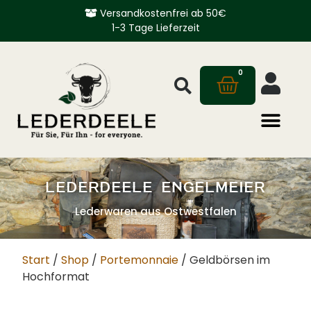
Versandkostenfrei ab 50€
1-3 Tage Lieferzeit
0
LEDERDEELE ENGELMEIER
Lederwaren aus Ostwestfalen
Start
/
Shop
/
Portemonnaie
/ Geldbörsen im
Hochformat