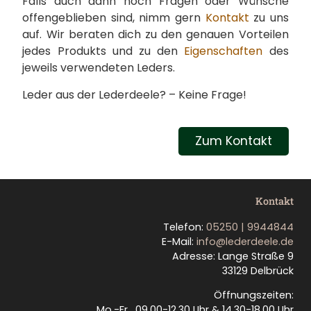
Falls auch dann noch Fragen oder Wünsche
offengeblieben sind, nimm gern
Kontakt
zu uns
auf. Wir beraten dich zu den genauen Vorteilen
jedes Produkts und zu den
Eigenschaften
des
jeweils verwendeten Leders.
Leder aus der Lederdeele? – Keine Frage!
Zum Kontakt
Kontakt
Telefon:
05250 | 9944844
E-Mail:
info@lederdeele.de
Adresse: Lange Straße 9
33129 Delbrück
Öffnungszeiten:
Mo.-Fr. 09.00-12.30 Uhr & 14.30-18.00 Uhr