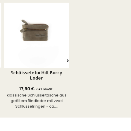
Schlüsseletui Hill Burry
Hill Burry Portemonnai
Leder
Floral
17,90
€
34,90
€
inkl. MwSt.
inkl. MwSt.
klassische Schlüsseltasche aus
Eine Größe zum Verlieben 
geöltem Rindleder mit zwei
Geldbörse mit 5 Kartenfäche
Schlüsselringen - ca....
und...