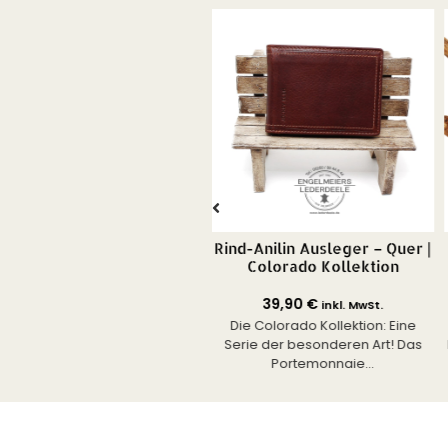
Esquire Logo
Rind-Anilin Ausleger – Quer |
Querformatbörse
Colorado Kollektion
69,95
€
39,90
€
inkl. MwSt.
inkl. MwSt.
Elegantes Portemonnaie mit
Die Colorado Kollektion: Eine
patentierten Einschubfächern
Serie der besonderen Art! Das
chwertiges Rind Nappa Leder
Portemonnaie...
mit...