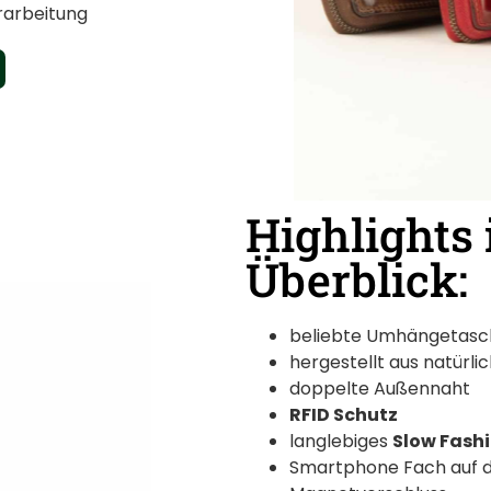
rarbeitung
Highlights
Überblick:
beliebte Umhängetasche
hergestellt aus natürli
doppelte Außennaht
RFID Schutz
langlebiges
Slow Fash
Smartphone Fach auf d