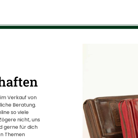
haften
eim Verkauf von
liche Beratung.
ine so viele
Zögere nicht, uns
d gerne für dich
 den Themen