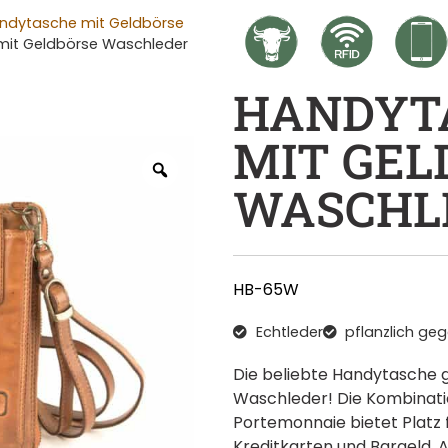
ndytasche mit Geldbörse
mit Geldbörse Waschleder
HANDYT
MIT GEL
WASCHL
HB-65W
Echtleder
pflanzlich ge
Die beliebte Handytasche gi
Waschleder! Die Kombinat
Portemonnaie bietet Platz 
Kreditkarten und Bargeld. 