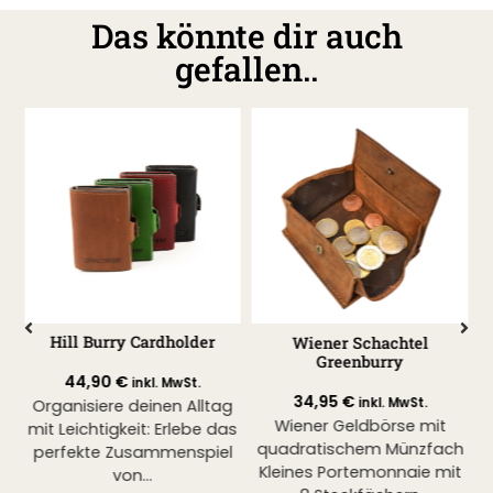
Das könnte dir auch
gefallen..
Hill Burry Cardholder
Wiener Schachtel
Greenburry
R
44,90
€
inkl. MwSt.
34,95
€
inkl. MwSt.
Organisiere deinen Alltag
Wiener Geldbörse mit
mit Leichtigkeit: Erlebe das
quadratischem Münzfach
b
perfekte Zusammenspiel
Kleines Portemonnaie mit
von...