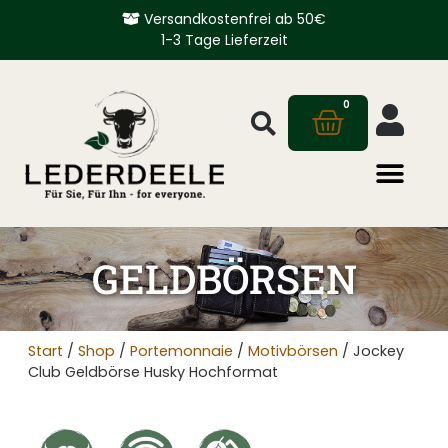
Versandkostenfrei ab 50€
1-3 Tage Lieferzeit
0
GELDBÖRSEN
Start
/
Shop
/
Portemonnaie
/
Motivbörsen
/ Jockey
Club Geldbörse Husky Hochformat