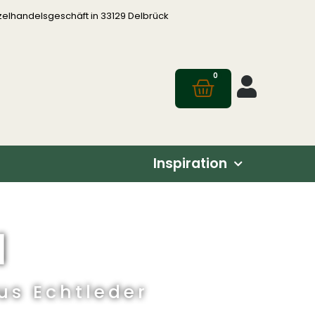
zelhandelsgeschäft in 33129 Delbrück
0
Inspiration
N
s Echtleder