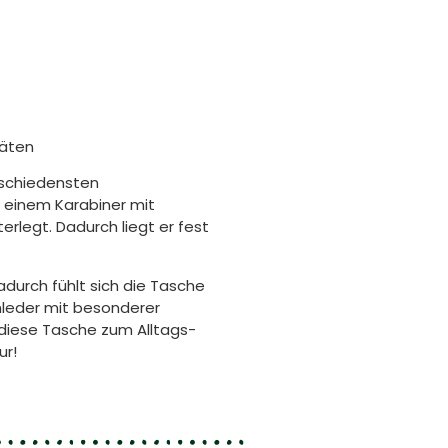
täten
rschiedensten
 einem Karabiner mit
legt. Dadurch liegt er fest
adurch fühlt sich die Tasche
leder mit besonderer
d diese Tasche zum Alltags-
ur!