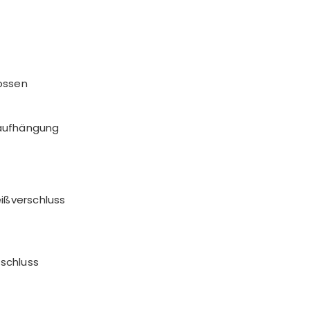
ossen
raufhängung
ißverschluss
schluss