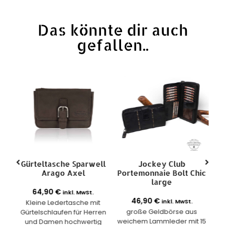
Das könnte dir auch
gefallen..
ie
Gürteltasche Sparwell
Jockey Club
Arago Axel
Portemonnaie Bolt Chic
Ri
large
64,90
€
inkl. MwSt.
46,90
€
inkl. MwSt.
 auf
Kleine Ledertasche mit
große Geldbörse aus
Gürtelschlaufen für Herren
weichem Lammleder mit 15
und Damen hochwertig
R