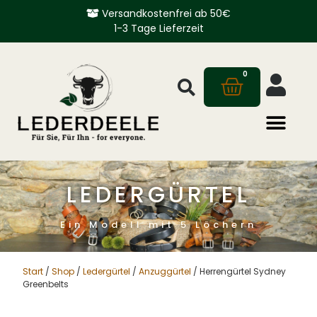
Versandkostenfrei ab 50€
1-3 Tage Lieferzeit
0
LEDERGÜRTEL
Ein Modell mit 5 Löchern
Start
/
Shop
/
Ledergürtel
/
Anzuggürtel
/ Herrengürtel Sydney
Greenbelts