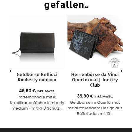
gefallen..
on
Geldbörse Bellicci
Herrenbörse da Vinci
Kimberly medium
Querformat | Jockey
l.
Club
49,90
€
inkl. MwSt.
4mm
39,90
€
inkl. MwSt.
Portemonnaie mit 10
Geldbörse im Querformat
Kreditkartenfächer Kimberly
m
mit auffallendem Design aus
medium - mit RFID Schutz...
de
Büffelleder, mit 10...